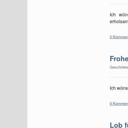
Ich wün
erholsam
0 Komment
Frohe
Geschrieb
Ich wüns
0 Komment
Lob f