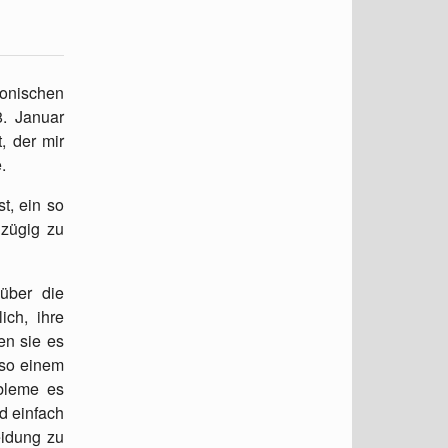
onischen
8. Januar
, der mir
.
t, ein so
 zügig zu
über die
ich, ihre
en sie es
 so einem
bleme es
d einfach
eidung zu