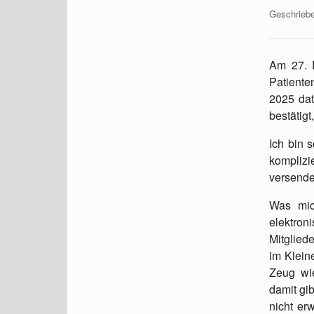
Geschrieb
Am 27. 
Patiente
2025 dat
bestätigt
Ich bin s
komplizi
versende
Was mic
elektron
Mitglied
im Klein
Zeug wi
damit gi
nicht er