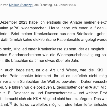
en von
Markus Stanczyk
am
Dienstag, 14. Januar 2025
Dezember 2023 habe ich erstmals der Anlage meiner elektr
nakte (ePA) widersprochen. Heute habe ich einen auf den 
ierten Brief meiner Krankenkasse aus dem Briefkasten geholt
, daß für mich keine elektronische Patientenakte angelegt werde
o stolz, Mitglied einer Krankenkasse zu sein, der es möglich is
ertes Standardschreiben wie die Widerspruchsbestätigung so
n. Sie brauchten dafür nur etwas über ein Jahr.
h auch begeistert, ist die Art und Weise, wie die KKH 
ische Patientenakte informiert. Ihr ist es natürlich nicht mögl
er vor allem Schlechten der Welt zu bewahren. Daher versuch
en. Sie führen nur die positiven Eigenschaften der ePA auf. Mit
e z. B. Datenschutz und Datensicherheit – und welche Pro
bt – braucht sich ein KKH-Mitglied nicht herumzuärgern. Das wir
[
1
]
wähnt.
So ist es zweifellos möglich, eine informierte Entsch