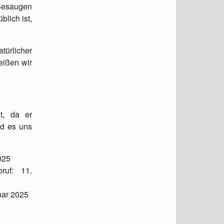
Besaugen
blich ist,
türlicher
ißen wir
t, da er
nd es uns
025
bruf: 11.
uar 2025