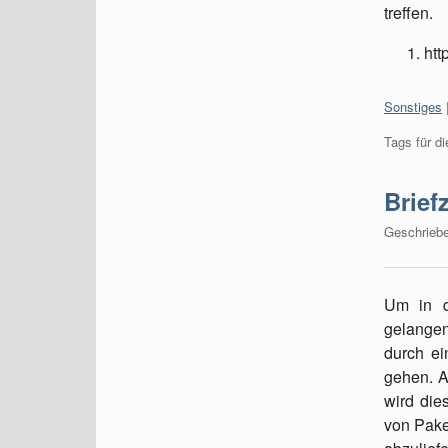
treffen.
htt
Kategorien
Sonstiges
Tags für di
Brief
Geschrieb
Um in 
gelang
durch ei
gehen. A
wird die
von Pake