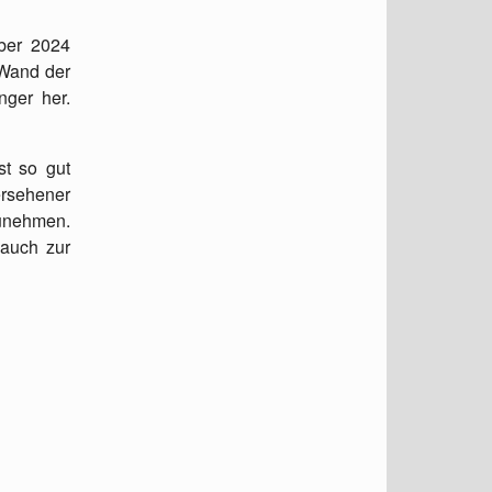
ber 2024
 Wand der
nger her.
st so gut
rsehener
zunehmen.
 auch zur