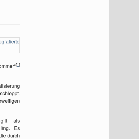
[
1
]
sommer"
lisierung
chleppt.
eweiligen
.
ilt als
dling. Es
die durch