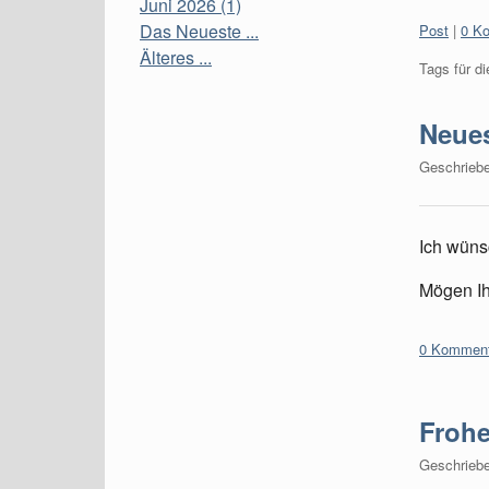
Juni 2026 (1)
Kategorien
Das Neueste ...
Post
0 K
Älteres ...
Tags für di
Neues
Geschrieb
Ich wüns
Mögen Ih
0 Komment
Frohe
Geschrieb