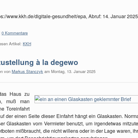
ps://www.kkh.de/digitale-gesundheit/epa, Abruf: 14. Januar 2025
:
0 Kommentare
esen Artikel:
KKH
zustellung à la degewo
en von
Markus Stanczyk
am
Montag, 13. Januar 2025
das Haus zu
en, muß man
ne Toreinfahrt
uf der einen Seite dieser Einfahrt hängt ein Glaskasten. Norm
ser Glaskasten vom Vermieter benutzt, um irgendetwas mitzute
tboten mißbraucht, die nicht willens oder in der Lage waren, ih