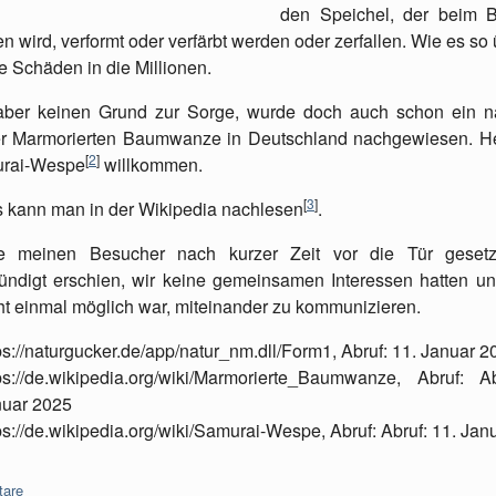
den Speichel, der beim 
n wird, verformt oder verfärbt werden oder zerfallen. Wie es so ü
e Schäden in die Millionen.
aber keinen Grund zur Sorge, wurde doch auch schon ein na
r Marmorierten Baumwanze in Deutschland nachgewiesen. He
[
2
]
urai-Wespe
willkommen.
[
3
]
s kann man in der Wikipedia nachlesen
.
e meinen Besucher nach kurzer Zeit vor die Tür gesetz
ndigt erschien, wir keine gemeinsamen Interessen hatten u
ht einmal möglich war, miteinander zu kommunizieren.
ps://naturgucker.de/app/natur_nm.dll/Form1, Abruf: 11. Januar 2
ps://de.wikipedia.org/wiki/Marmorierte_Baumwanze, Abruf: A
nuar 2025
ps://de.wikipedia.org/wiki/Samurai-Wespe, Abruf: Abruf: 11. Jan
are