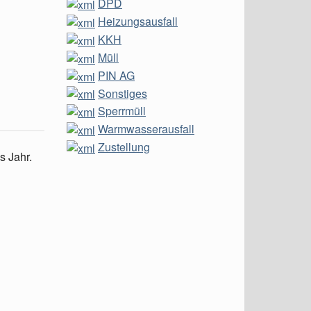
DPD
Heizungsausfall
KKH
Müll
PIN AG
Sonstiges
Sperrmüll
Warmwasserausfall
Zustellung
s Jahr.