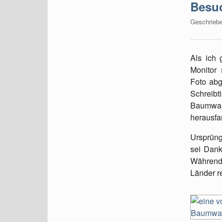
Besuc
Geschrieb
Als ich
Monitor
Foto abg
Schreibti
Baumwan
herausfa
Ursprüngl
sei Dank
Während 
Länder r