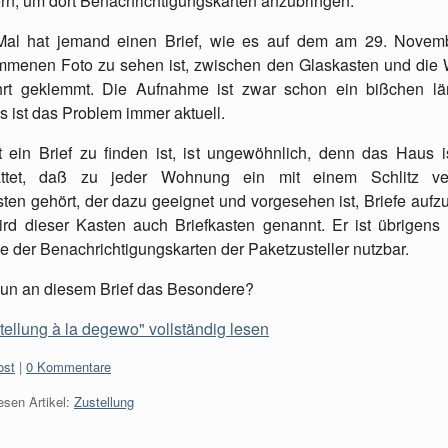
ern, um dort Benachrichtigungskarten anzubringen.
Mal hat jemand einen Brief, wie es auf dem am 29. Novem
menen Foto zu sehen ist, zwischen den Glaskasten und die
hrt geklemmt. Die Aufnahme ist zwar schon ein bißchen lä
s ist das Problem immer aktuell.
 ein Brief zu finden ist, ist ungewöhnlich, denn das Haus i
attet, daß zu jeder Wohnung ein mit einem Schlitz ve
sten gehört, der dazu geeignet und vorgesehen ist, Briefe auf
rd dieser Kasten auch Briefkasten genannt. Er ist übrigens
 der Benachrichtigungskarten der Paketzusteller nutz­bar.
nun an diesem Brief das Besondere?
tellung à la degewo" vollständig lesen
:
ost
0 Kommentare
esen Artikel:
Zustellung