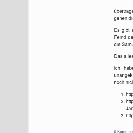
übertrage
gehen di
Es gibt 
Feind de
die Sam
Das alle
Ich hab
unangekü
noch nic
htt
htt
Ja
htt
0 Komment