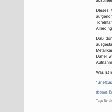
abzulief
Dieses 
aufgenom
Toreinfa
Allerding
Daß dort
ausgest
Metallka
Daher wi
Aufnahme
Was ist 
"Briefzus
Kategorien
degewo
,
P
Tags für di